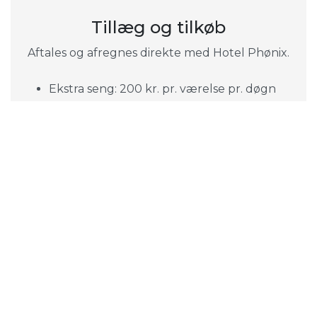
Tillæg og tilkøb
Aftales og afregnes direkte med Hotel Phønix.
Ekstra seng: 200 kr. pr. værelse pr. døgn
Ekstra børneseng: 150 kr. pr. værelse pr.
døgn
Tjek ind: Fra kl. 15.00.
Tjek ud: Senest kl. 11.00.